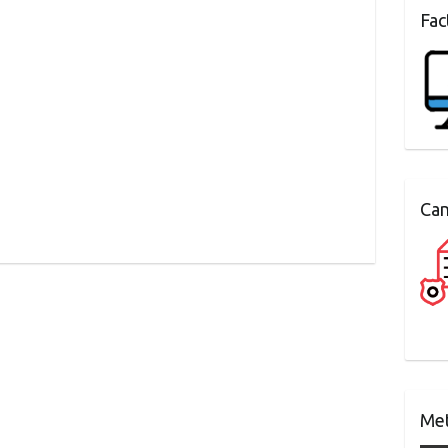
Fac
Can
Met