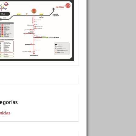
egorías
ticias