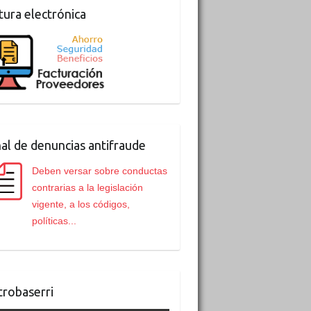
tura electrónica
al de denuncias antifraude
Deben versar sobre conductas
contrarias a la legislación
vigente, a los códigos,
políticas...
robaserri