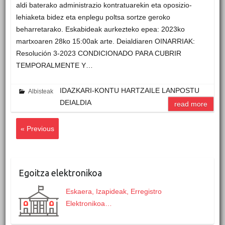
aldi baterako administrazio kontratuarekin eta oposizio-
lehiaketa bidez eta enplegu poltsa sortze geroko
beharretarako. Eskabideak aurkezteko epea: 2023ko
martxoaren 28ko 15:00ak arte. Deialdiaren OINARRIAK:
Resolución 3-2023 CONDICIONADO PARA CUBRIR
TEMPORALMENTE Y…
IDAZKARI-KONTU HARTZAILE LANPOSTU
Albisteak
DEIALDIA
read more
« Previous
Egoitza elektronikoa
Eskaera, Izapideak, Erregistro
Elektronikoa…