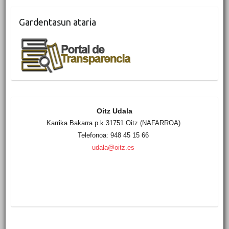
Gardentasun ataria
Oitz Udala
Karrika Bakarra p.k.31751 Oitz (NAFARROA)
Telefonoa: 948 45 15 66
udala@oitz.es