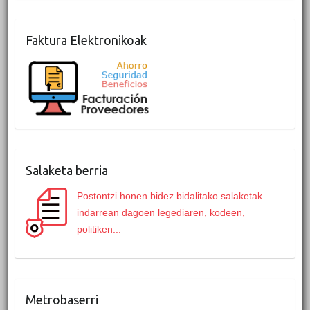
Faktura Elektronikoak
Salaketa berria
Postontzi honen bidez bidalitako salaketak
indarrean dagoen legediaren, kodeen,
politiken...
Metrobaserri