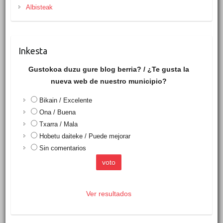
Albisteak
Inkesta
Gustokoa duzu gure blog berria? / ¿Te gusta la
nueva web de nuestro municipio?
Bikain / Excelente
Ona / Buena
Txarra / Mala
Hobetu daiteke / Puede mejorar
Sin comentarios
Ver resultados