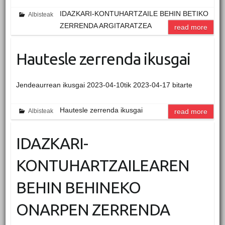
IDAZKARI-KONTUHARTZAILE BEHIN BETIKO
Albisteak
ZERRENDA ARGITARATZEA
read more
Hautesle zerrenda ikusgai
Jendeaurrean ikusgai 2023-04-10tik 2023-04-17 bitarte
Hautesle zerrenda ikusgai
Albisteak
read more
IDAZKARI-
KONTUHARTZAILEAREN
BEHIN BEHINEKO
ONARPEN ZERRENDA