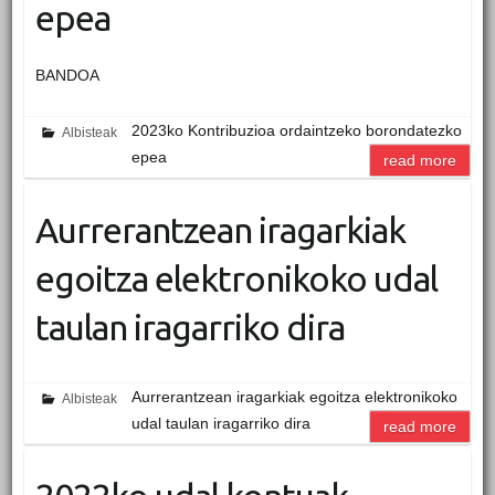
epea
BANDOA
2023ko Kontribuzioa ordaintzeko borondatezko
Albisteak
epea
read more
Aurrerantzean iragarkiak
egoitza elektronikoko udal
taulan iragarriko dira
Aurrerantzean iragarkiak egoitza elektronikoko
Albisteak
udal taulan iragarriko dira
read more