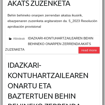
AKATS ZUZENKETA
Behin behineko onarpen zerrendan akatsa ikusirik,
ebazpenaren zuzenketa argitaratzen da. 5_2023 Resolución
aprobación provisional
IDAZKARI-KONTUHARTZAILEAREN BEHIN
Albisteak
BEHINEKO ONARPEN ZERRENDA AKATS
ZUZENKETA
read more
IDAZKARI-
KONTUHARTZAILEAREN
ONARTU ETA
BAZTERTUEN BEHIN