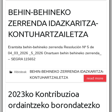
BEHIN-BEHINEKO
ZERRENDA IDAZKARITZA-
KONTUHARTZAILETZA
Erantsita behin-behineko zerrenda Resolución Nº 5 de
04_03_2026 _5_2026 Onartuen behin behineko zerrenda_
– SEGRA 115652
BEHIN-BEHINEKO ZERRENDA IDAZKARITZA-
Albisteak
KONTUHARTZAILETZA
read more
2023ko Kontribuzioa
ordaintzeko borondatezko