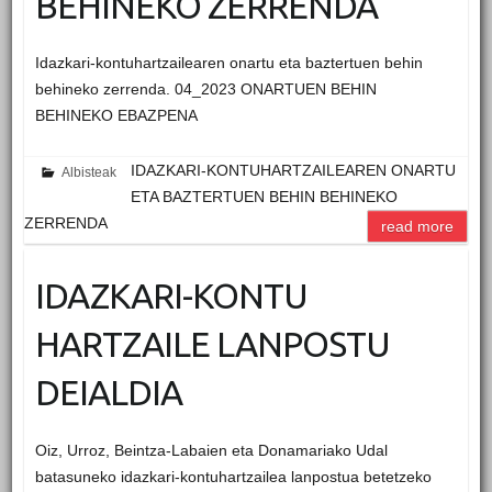
BEHINEKO ZERRENDA
Idazkari-kontuhartzailearen onartu eta baztertuen behin
behineko zerrenda. 04_2023 ONARTUEN BEHIN
BEHINEKO EBAZPENA
IDAZKARI-KONTUHARTZAILEAREN ONARTU
Albisteak
ETA BAZTERTUEN BEHIN BEHINEKO
ZERRENDA
read more
IDAZKARI-KONTU
HARTZAILE LANPOSTU
DEIALDIA
Oiz, Urroz, Beintza-Labaien eta Donamariako Udal
batasuneko idazkari-kontuhartzailea lanpostua betetzeko