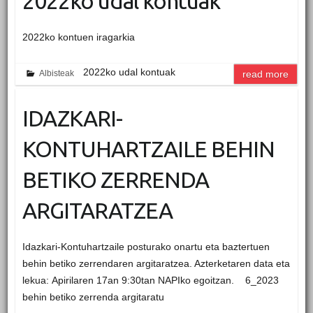
2022ko udal kontuak
2022ko kontuen iragarkia
2022ko udal kontuak
Albisteak
read more
IDAZKARI-
KONTUHARTZAILE BEHIN
BETIKO ZERRENDA
ARGITARATZEA
Idazkari-Kontuhartzaile posturako onartu eta baztertuen
behin betiko zerrendaren argitaratzea. Azterketaren data eta
lekua: Apirilaren 17an 9:30tan NAPIko egoitzan. 6_2023
behin betiko zerrenda argitaratu