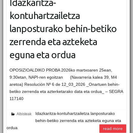
Idazkaritza-
kontuhartzailetza
lanposturako behin-betiko
zerrenda eta azteketa
eguna eta ordua
OPOSIZIOALDIKO PROBA 2026ko martxoaren 25ean,
9:30etan, NAPI-ren egoitzan (Navarreria kalea 39, M4
aretoa) Resolución Nº 6 de 12_03_2026 _Onartuen behin-
betiko zerrenda eta azterketarako data eta ordua_ – SEGRA
117140
Idazkaritza-kontuhartzailetza lanposturako
Albisteak
behin-betiko zerrenda eta azteketa eguna eta
ordua
read more