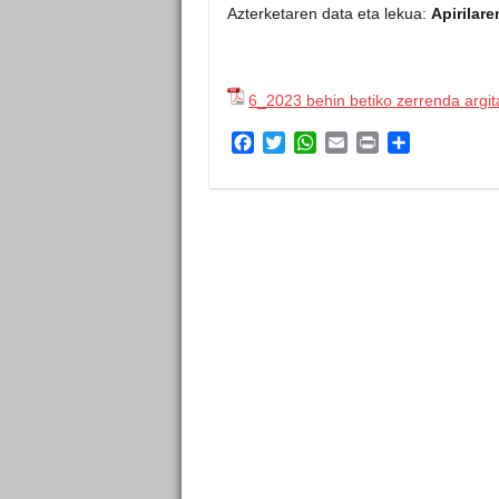
Azterketaren data eta lekua:
Apirilar
6_2023 behin betiko zerrenda argit
F
T
W
E
P
S
a
w
h
m
r
h
c
i
a
a
i
a
e
t
t
i
n
r
b
t
s
l
t
e
o
e
A
o
r
p
k
p