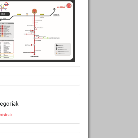
egoriak
bisteak