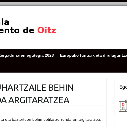
Zergadunaren egutegia 2023
Europako funtsak eta dirulaguntz
HARTZAILE BEHIN
Ego
DA ARGITARATZEA
tu eta baztertuen behin betiko zerrendaren argitaratzea.